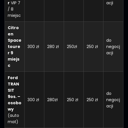
r
VIP 7
acji
/ 8
miejsc
Citro
en
Space
do
toure
300 zł
280 zł
250zł
250 zł
negocj
r 9
acji
miejs
c
Ford
TRAN
SIT
do
9os. –
300 zł
280zł
250 zł
250 zł
negocj
osobo
acji
wy
(auto
mat)