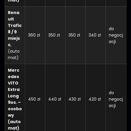
Rena
ult
Trafic
do
8 / 9
360 zł
350 zł
350 zł
340 zł
negocj
miejs
acji
c
,
(auto
mat)
Merc
edes
VITO
Extra
do
Long
450 zł
440 zł
430 zł
420 zł
negocj
9os. –
acji
osobo
wy
(auto
mat)