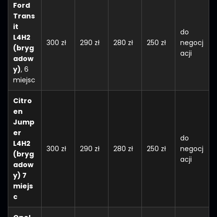
Ford
Trans
it
do
L4H2
300 zł
290 zł
280 zł
250 zł
negocj
(bryg
acji
adow
y)
, 6
miejsc
Citro
en
Jump
er
do
L4H2
300 zł
290 zł
280 zł
250 zł
negocj
(bryg
acji
adow
y) 7
miejs
c