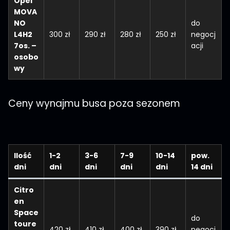
Opel
MOVA
NO
do
L4H2
300 zł
290 zł
280 zł
250 zł
negocj
7os. –
acji
osobo
wy
Ceny wynajmu busa poza sezonem
Ilość
1-2
3-6
7-9
10-14
pow.
dni
dni
dni
dni
dni
14 dni
Citro
en
Space
do
toure
420 zł
410 zł
400 zł
390 zł
negocj