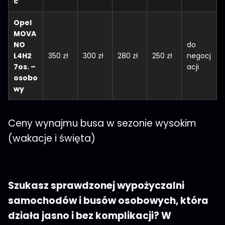
c
Opel
MOVA
NO
do
L4H2
350 zł
300 zł
280 zł
250 zł
negocj
7os. –
acji
osobo
wy
Ceny wynajmu busa w sezonie wysokim
(wakacje i święta)
Szukasz sprawdzonej wypożyczalni
samochodów i busów osobowych, która
działa jasno i bez komplikacji? W