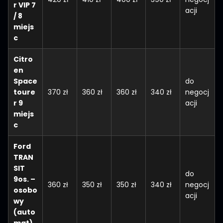
r
VIP 7
acji
/ 8
miejs
c
Citro
en
Space
do
toure
370 zł
360 zł
360 zł
340 zł
negocj
r 9
acji
miejs
c
Ford
TRAN
SIT
do
9os. –
360 zł
350 zł
350 zł
340 zł
negocj
osobo
acji
wy
(auto
mat)