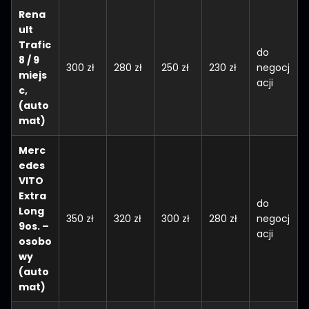
Rena
ult
Trafic
do
8 / 9
300 zł
280 zł
250 zł
230 zł
negocj
miejs
acji
c
,
(auto
mat)
Merc
edes
VITO
Extra
do
Long
350 zł
320 zł
300 zł
280 zł
negocj
9os. –
acji
osobo
wy
(auto
mat)