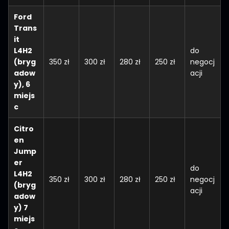
Ford
Trans
it
L4H2
do
(bryg
350 zł
300 zł
280 zł
250 zł
negocj
adow
acji
y)
, 6
miejs
c
Citro
en
Jump
er
do
L4H2
350 zł
300 zł
280 zł
250 zł
negocj
(bryg
acji
adow
y) 7
miejs