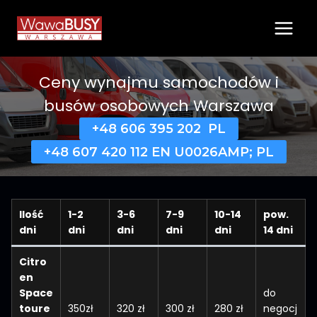
Przejdź
do
treści
Ceny wynajmu samochodów i
busów osobowych Warszawa
+48 606 395 202 PL
+48 607 420 112 EN U0026AMP; PL
Ilość
1-2
3-6
7-9
10-14
pow.
dni
dni
dni
dni
dni
14 dni
Citro
en
Space
do
toure
350zł
320 zł
300 zł
280 zł
negocj